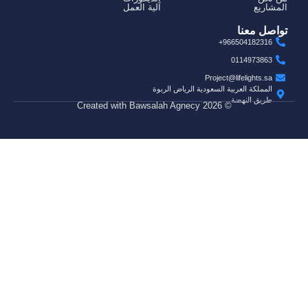
المشاريع
آلية العمل
تواصل معنا
966504182316+
0114973863
Project@lifelights.sa
المملكة العربية السعودية الرياض الربوة
طريق النهضة
© 2026 Created with Bawsalah Agnecy