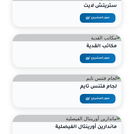
ستريتش لايت
صور المشروع "
مكاتب القدية
صور المشروع "
لجام فتنس تايم
صور المشروع "
ماندارين أورينتال الفيصلية