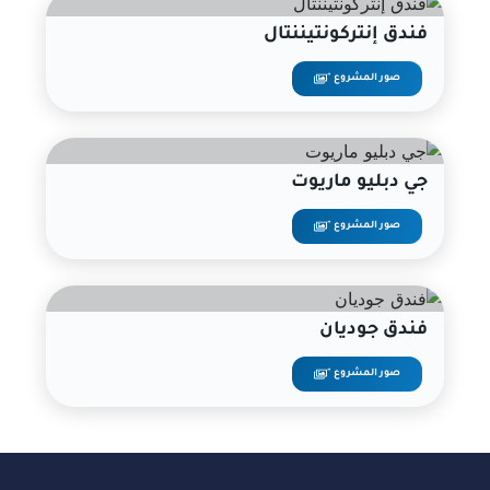
فندق إنتركونتيننتال
صور المشروع "
جي دبليو ماريوت
صور المشروع "
فندق جوديان
صور المشروع "