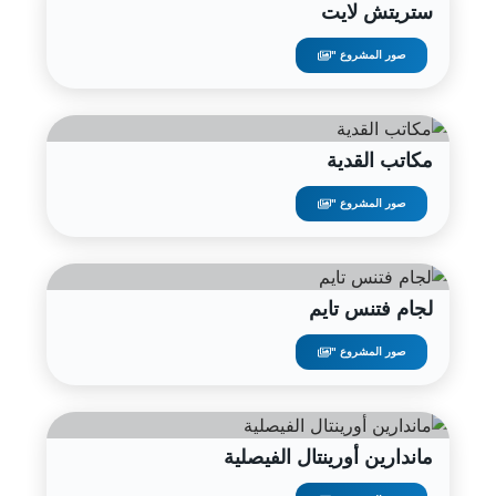
ستريتش لايت
صور المشروع "
مكاتب القدية
صور المشروع "
لجام فتنس تايم
صور المشروع "
ماندارين أورينتال الفيصلية