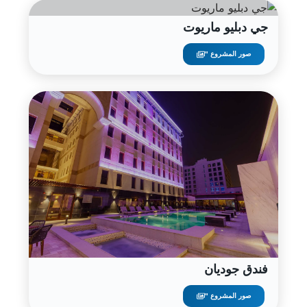
جي دبليو ماريوت
صور المشروع "
فندق جوديان
صور المشروع "