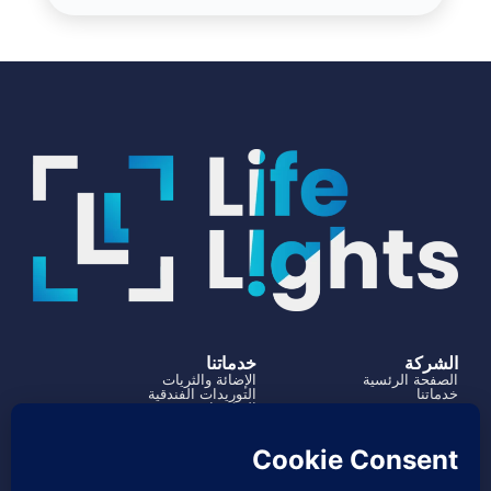
الشركة
خدماتنا
الصفحة الرئسية
الإضائة والثريات
خدماتنا
التوريدات الفندقية
من نحن
الديكورات
المشاريع
آلية العمل
تواصل معنا
966504182316+