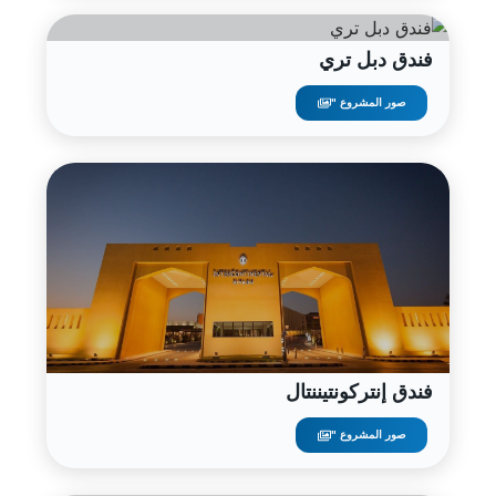
فندق دبل تري
صور المشروع "
فندق إنتركونتيننتال
صور المشروع "