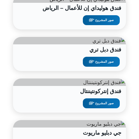
فندق هوليداي إن للأعمال – الرياض
صور المشروع "
فندق دبل تري
صور المشروع "
فندق إنتركونتيننتال
صور المشروع "
جي دبليو ماريوت