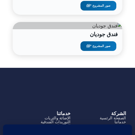
صور المشروع "
فندق جوديان
صور المشروع "
الشركة
خدماتنا
الصفحة الرئسية
الإضائة والثريات
خدماتنا
التوريدات الفندقية
من نحن
الديكورات
المشاريع
آلية العمل