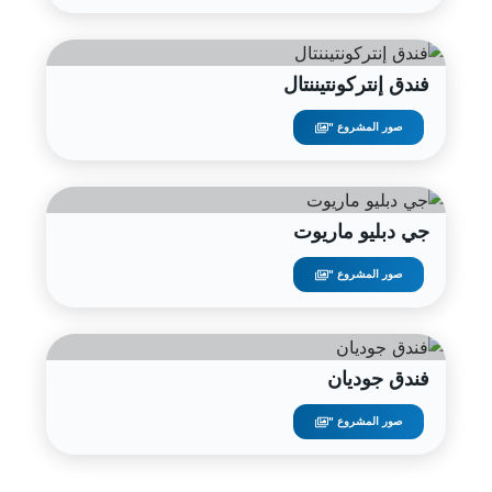
فندق إنتركونتيننتال
صور المشروع "
جي دبليو ماريوت
صور المشروع "
فندق جوديان
صور المشروع "