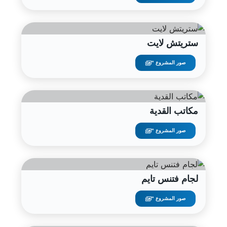
ستريتش لايت
صور المشروع "
مكاتب القدية
صور المشروع "
لجام فتنس تايم
صور المشروع "