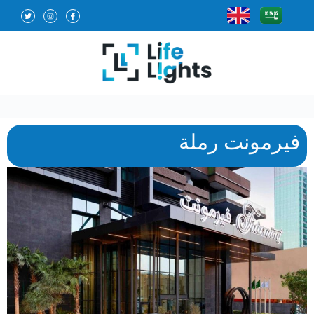
فيرمونت رملة