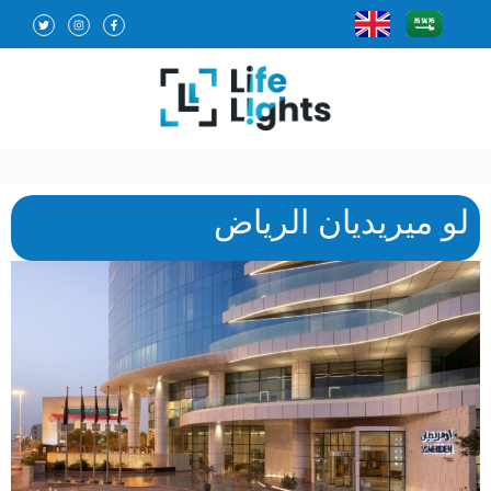
لو ميريديان الرياض