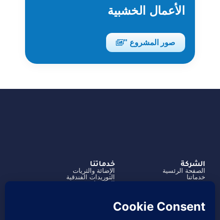
الأعمال الخشبية
صور المشروع "
الشركة
خدماتنا
الصفحة الرئسية
الإضائة والثريات
خدماتنا
التوريدات الفندقية
من نحن
الديكورات
المشاريع
آلية العمل
تواصل معنا
966504182316+