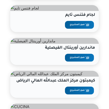
لجام فتنس تايم
صور المشروع "
ماندارين أورينتال الفيصلية
صور المشروع "
كيمبتون مركز الملك عبدالله المالي الرياض
صور المشروع "